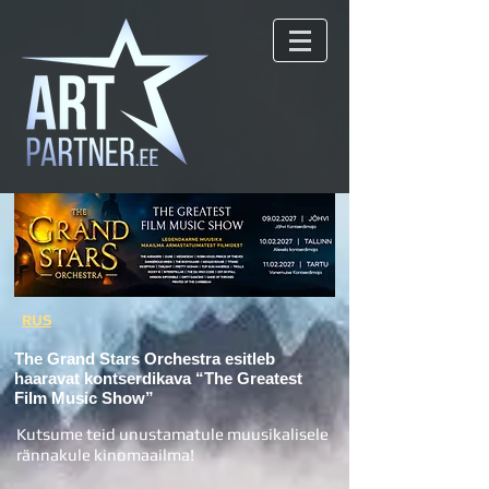
RUS
The Grand Stars Orchestra esitleb
haaravat kontserdikava “The Greatest
Film Music Show”
Kutsume teid unustamatule muusikalisele
rännakule kinomaailma!