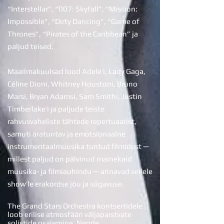
“Interstellar”, “007: Skyfall”, “Mission:
Impossible”, “Dirty Dancing”, “Game of
Thrones”, “Pirates of the Caribbean” ja
paljud teised.
Maailmakuulsad lood Adele’i, Lady Gaga,
Céline Dioni, Whitney Houstoni, Bruno
Marsi, Bryan Adamsi, Sam Smithi, Justin
Timberlake’i ja paljude teiste
rahvusvaheliste tähtede repertuaarist,
samuti äratuntav ja emotsionaalne
instrumentaalmuusika tuntud filmidest —
millest paljud on pälvinud mainekaid
muusika- ja filmiauhindu — annavad sellele
show’le erakordse jõu ja sügavuse.
The Grand Stars Orchestra kontsertidele
loob erilise atmosfääri väljapaistvate
solistide osalemine. Nende