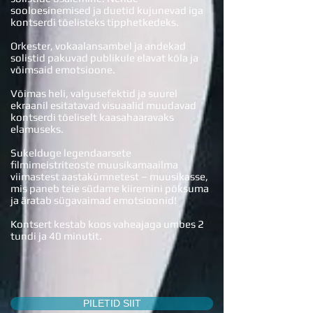
sooloesinemised ja duetid kujunevad iga
kontserdi tõelisteks tipphetkedeks.
Orkester, vokaalansambel ja andekad
solistid pakuvad publikule elavat kõla ja
võimsaid emotsioone.
Võimas heli, valgusefektid ja suurel
ekraanil esitatavad visuaalid muudavad
kontserdi tõeliselt kaasahaaravaks
elamuseks.
Sukelduge legendaarsete
filmimeistriteoste muusikamaailma
viimastest aastakümnetest – muusikasse,
mis paneb teie südame kiiremini põksuma
ja äratab sügavaimad emotsioonid!
Kontsert kestab koos vaheajaga umbes 2
tundi ja 40 minutit.
PILETID SIIT