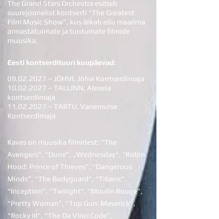
The Grand Stars Orchestra esitleb
suurejoonelist kontserti “The Greatest
Film Music Show”, kus ärkab ellu maailma
armastatuimate ja tuntumate filmide
muusika.
Eesti kontserdituuri kuupäevad:
09.02.2027
– JÕHVI, Jõhvi Kontserdimaja
10.02.2027
– TALLINN, Alexela
kontserdimaja
11.02.2027
–
TARTU, Vanemuise
Kontserdimaja
Kavas on muusika filmidest: “The
Avengers”, “Dune”, „Wednesday“, “Robin
Hood: Prince of Thieves”, “Dangerous
Minds”, “The Bodyguard”, “Titanic”,
“Inception”, “Twilight”, “Moulin Rouge”,
“Pretty Woman”, “Top Gun: Maverick”,
“Rocky III”, “The Da Vinci Code”,